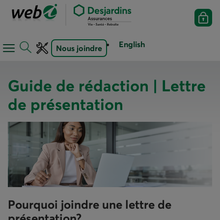
English
Nous joindre
Ouvrir
Ouvrir
le
la
menu
barre
Guide de rédaction | Lettre
de
d'outils
de présentation
navigation
Pourquoi joindre une lettre de
présentation?