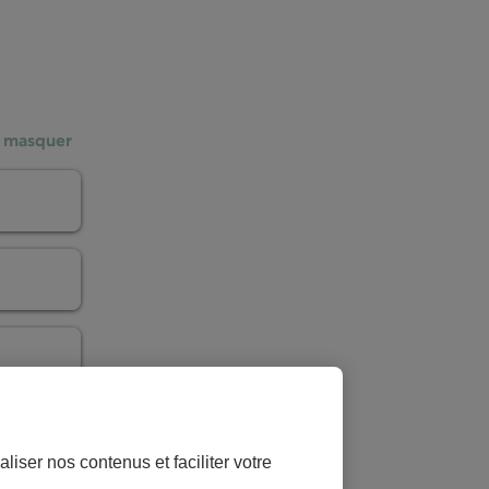
 masquer
ns
oupe d'accordéons
liser nos contenus et faciliter votre