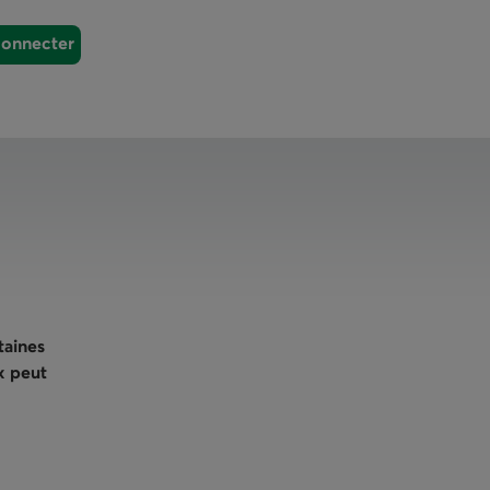
connecter
connecter
Fermer
taines
x peut