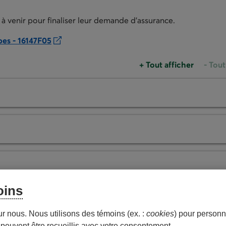
 à venir pour finaliser leur demande d’assurance.
pes - 16147F05
+
Tout afficher
-
Tout
Un groupe d'accordéo
Un gr
oins
ur nous. Nous utilisons des témoins (ex. :
cookies
) pour personna
peuvent être recueillis avec votre consentement.